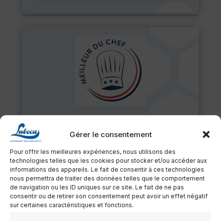
Vous êtes un particulier:
Gérer le consentement
Vous trouverez certains de nos produits auprès de
Pour offrir les meilleures expériences, nous utilisons des
notre partenaire
LE MEILLEUR DU CHEF
.
technologies telles que les cookies pour stocker et/ou accéder aux
informations des appareils. Le fait de consentir à ces technologies
Nous travaillons depuis 2024 avec cette société
nous permettra de traiter des données telles que le comportement
de navigation ou les ID uniques sur ce site. Le fait de ne pas
basée en France (Biarritz) afin de permettre à nos
consentir ou de retirer son consentement peut avoir un effet négatif
clients particuliers de se fournir en produits de
sur certaines caractéristiques et fonctions.
qualités.