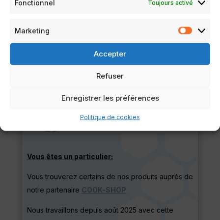
Fonctionnel
Toujours activé
Le sérieux de ce site n’est plus à démontrer, nous
vous recommandons d’y faire vos achats, en toute
Marketing
Marketi
sérénité.
Accepter
Refuser
VERS LE SITE "LE MEILLEUR DU CHEF"
Enregistrer les préférences
Politique de cookies
Vous êtes un particulier:
Vous trouverez certains de nos produits auprès de
notre partenaire
COOK-SHOP
Nous travaillons depuis août 2025 avec cette