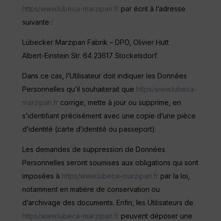
https/www.lubeca-marzipan.fr
par écrit à l’adresse
suivante :
Lübecker Marzipan Fabrik – DPO, Olivier Hutt
Albert-Einstein Str. 64 23617 Stockelsdorf.
Dans ce cas, l’Utilisateur doit indiquer les Données
Personnelles qu’il souhaiterait que
https/www.lubeca-
marzipan.fr
corrige, mette à jour ou supprime, en
s’identifiant précisément avec une copie d’une pièce
d’identité (carte d’identité ou passeport).
Les demandes de suppression de Données
Personnelles seront soumises aux obligations qui sont
imposées à
https/www.lubeca-marzipan.fr
par la loi,
notamment en matière de conservation ou
d’archivage des documents. Enfin, les Utilisateurs de
https/www.lubeca-marzipan.fr
peuvent déposer une