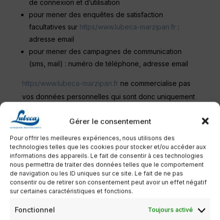
de connexion et d’utilisation
pour mener des enquêtes de satisfaction
facultatives sur
https/www.lubeca-marzipan.fr
:
adresse email
pour mener des campagnes de communication
(sms, mail) : numéro de téléphone, adresse email
https/www.lubeca-marzipan.fr
ne commercialise pas
vos données personnelles qui sont donc uniquement
utilisées par nécessité ou à des fins statistiques et
Gérer le consentement
d’analyses.
Pour offrir les meilleures expériences, nous utilisons des
7.3 Droit d’accès, de rectification et
technologies telles que les cookies pour stocker et/ou accéder aux
d’opposition
informations des appareils. Le fait de consentir à ces technologies
nous permettra de traiter des données telles que le comportement
Conformément à la réglementation européenne en
de navigation ou les ID uniques sur ce site. Le fait de ne pas
vigueur, les Utilisateurs de
https/www.lubeca-
consentir ou de retirer son consentement peut avoir un effet négatif
sur certaines caractéristiques et fonctions.
marzipan.fr
disposent des droits suivants :
Fonctionnel
Toujours activé
droit d’accès (article 15 RGPD) et de rectification