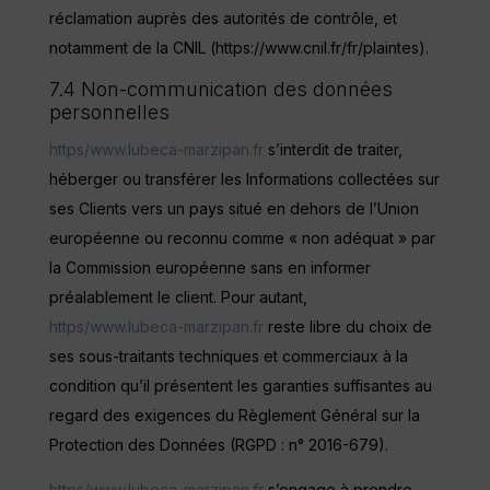
réclamation auprès des autorités de contrôle, et
notamment de la CNIL (https://www.cnil.fr/fr/plaintes).
7.4 Non-communication des données
personnelles
https/www.lubeca-marzipan.fr
s’interdit de traiter,
héberger ou transférer les Informations collectées sur
ses Clients vers un pays situé en dehors de l’Union
européenne ou reconnu comme « non adéquat » par
la Commission européenne sans en informer
préalablement le client. Pour autant,
https/www.lubeca-marzipan.fr
reste libre du choix de
ses sous-traitants techniques et commerciaux à la
condition qu’il présentent les garanties suffisantes au
regard des exigences du Règlement Général sur la
Protection des Données (RGPD : n° 2016-679).
https/www.lubeca-marzipan.fr
s’engage à prendre